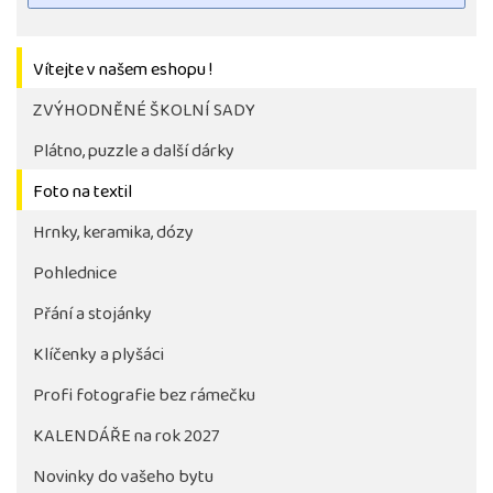
Vítejte v našem eshopu !
ZVÝHODNĚNÉ ŠKOLNÍ SADY
Plátno, puzzle a další dárky
Foto na textil
Hrnky, keramika, dózy
Pohlednice
Tlačítko pro stažení fotografie bude aktivni až po 
objednávky školy
Přání a stojánky
Klíčenky a plyšáci
Profi fotografie bez rámečku
KALENDÁŘE na rok 2027
Novinky do vašeho bytu