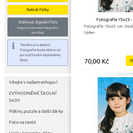
Nahrát fotky
Fotografie 15x23 -
Stáhnout digitální foto
Fotografie 15x23 cm Doda
(nejprve nahrajte fotografii z
týden
kartičky)
70,00 Kč
O
Kód prod
Vítejte v našem eshopu !
ZVÝHODNĚNÉ ŠKOLNÍ
SADY
Tlačítko pro stažení
fotografie bude aktivni až
Plátno, puzzle a další dárky
po vyúčtování objednávky
Foto na textil
školy