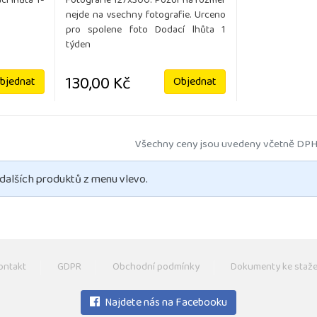
í lhůta 1-
Fotografie 127x300. Pozor na rozmer
nejde na vsechny fotografie. Urceno
pro spolene foto Dodací lhůta 1
týden
130,00 Kč
bjednat
Objednat
Všechny ceny jsou uvedeny včetně DPH
 dalších produktů z menu vlevo.
ontakt
GDPR
Obchodní podmínky
Dokumenty ke staže
Najdete nás na Facebooku