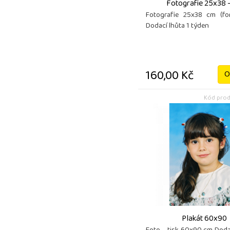
Fotografie 25x38 -
Fotografie 25x38 cm (fo
Dodací lhůta 1 týden
160,00 Kč
O
Kód prod
Plakát 60x90