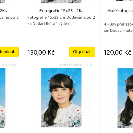
 2Ks
Fotografie 15x23 - 2Ks
Malé fotografi
áváme po 2
Fotografie 15x23 cm Dodáváme po 2
ks Dodací lhůta 1 týden
4 kusy průkazov
cm Dodací lhůta
130,00 Kč
120,00 Kč
bjednat
Objednat
ktu: 2224
Kód produktu: 3260