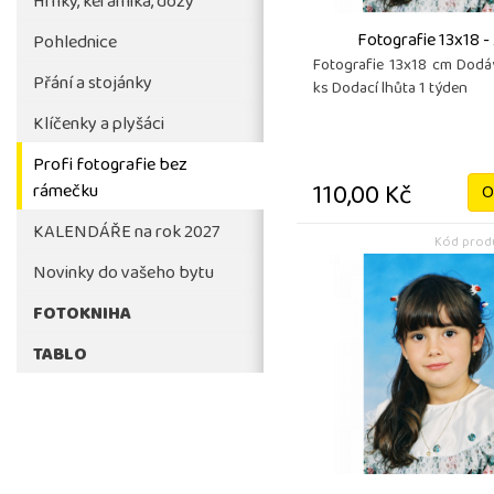
Hrnky, keramika, dózy
Fotografie 13x18 -
Pohlednice
Fotografie 13x18 cm Dod
Přání a stojánky
ks Dodací lhůta 1 týden
Klíčenky a plyšáci
Profi fotografie bez
110,00 Kč
rámečku
O
KALENDÁŘE na rok 2027
Kód produ
Novinky do vašeho bytu
FOTOKNIHA
TABLO