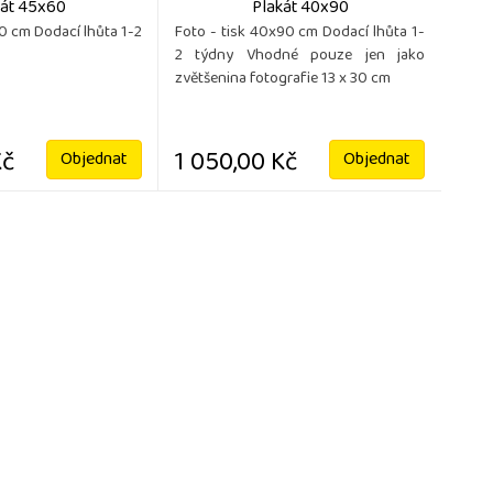
kát 45x60
Plakát 40x90
60 cm Dodací lhůta 1-2
Foto - tisk 40x90 cm Dodací lhůta 1-
2 týdny Vhodné pouze jen jako
zvětšenina fotografie 13 x 30 cm
Kč
1 050,00 Kč
Objednat
Objednat