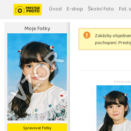
Úvod
E-shop
Školní foto
Fot. 
Moje fotky
Zakázky objednané
pochopení. Prest
Kód produ
Spravovat fotky