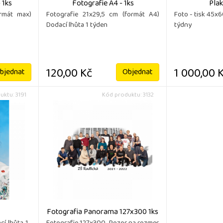
 1ks
Fotografie A4 - 1ks
Pla
rmát max)
Fotografie 21x29,5 cm (formát A4)
Foto - tisk 45x
Dodací lhůta 1 týden
týdny
120,00 Kč
1 000,00 
bjednat
Objednat
uktu: 3191
Kód produktu: 3132
Fotografia Panorama 127x300 1ks