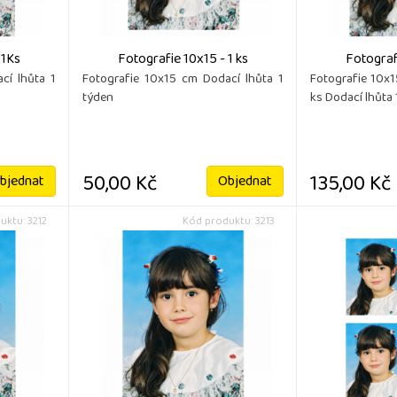
 1Ks
Fotografie 10x15 - 1 ks
Fotograf
cí lhůta 1
Fotografie 10x15 cm Dodací lhůta 1
Fotografie 10x
týden
ks Dodací lhůta 
50,00 Kč
135,00 Kč
bjednat
Objednat
uktu: 3212
Kód produktu: 3213