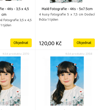
e - 4Ks - 3,5 x 4,5
Malé fotografie - 4Ks - 5x7.5cm
cm
4 kusy fotografie 5 x 7,5 cm Dodací
lhůta 1 týden
é fotografie 3,5 x 4,5
 1 týden
120,00 Kč
Objednat
Objednat
Kód produktu: 2370
Kód produktu: 2358