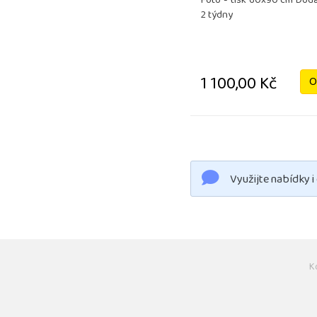
Foto - tisk 60x90 cm Dodac
2 týdny
1 100,00 Kč
O
Využijte nabídky i
K