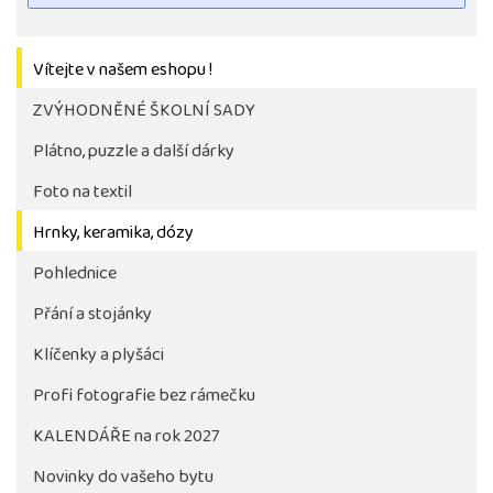
Vítejte v našem eshopu !
ZVÝHODNĚNÉ ŠKOLNÍ SADY
Plátno, puzzle a další dárky
Foto na textil
Hrnky, keramika, dózy
Pohlednice
Tlačítko pro stažení fotografie bude aktivni až po 
objednávky školy
Přání a stojánky
Klíčenky a plyšáci
Profi fotografie bez rámečku
KALENDÁŘE na rok 2027
Novinky do vašeho bytu