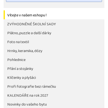
Vítejte v našem eshopu !
ZVÝHODNĚNÉ ŠKOLNÍ SADY
Plátno, puzzle a další dárky
Foto na textil
Hrnky, keramika, dózy
Pohlednice
Tlačítko pro stažení fotografie bude aktivni až po 
objednávky školy
Přání a stojánky
Klíčenky a plyšáci
Profi fotografie bez rámečku
KALENDÁŘE na rok 2027
Novinky do vašeho bytu