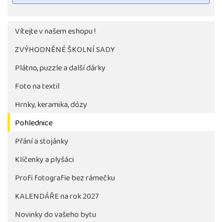
Vítejte v našem eshopu !
ZVÝHODNĚNÉ ŠKOLNÍ SADY
Plátno, puzzle a další dárky
Foto na textil
Hrnky, keramika, dózy
Pohlednice
Tlačítko pro stažení fotografie bude aktivni až po 
objednávky školy
Přání a stojánky
Klíčenky a plyšáci
Profi fotografie bez rámečku
KALENDÁŘE na rok 2027
Novinky do vašeho bytu