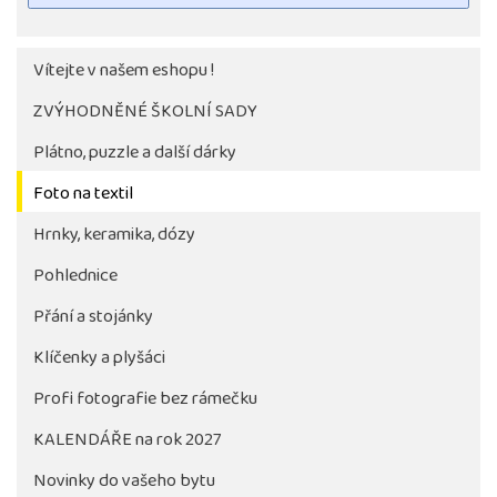
Vítejte v našem eshopu !
ZVÝHODNĚNÉ ŠKOLNÍ SADY
Plátno, puzzle a další dárky
Foto na textil
Hrnky, keramika, dózy
Pohlednice
Tlačítko pro stažení fotografie bude aktivni až po 
objednávky školy
Přání a stojánky
Klíčenky a plyšáci
Profi fotografie bez rámečku
KALENDÁŘE na rok 2027
Novinky do vašeho bytu