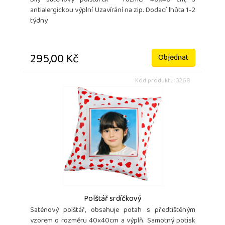
Bílý saténový polštářek - rozměr 40x40 cm, s
antialergickou výplní Uzavírání na zip. Dodací lhůta 1-2
týdny
295,00 Kč
Objednat
Kód produktu: 3268
Polštář srdíčkový
Saténový polštář, obsahuje potah s předtištěným
vzorem o rozměru 40x40cm a výplň. Samotný potisk