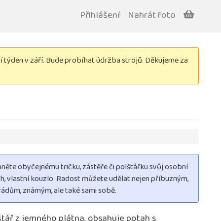
Přihlášení
Nahrát foto
týden v září. Bude probíhat údržba strojů. Děkujeme za
něte obyčejnému tričku, zástěře či polštářku svůj osobní
h, vlastní kouzlo. Radost můžete udělat nejen příbuzným,
ádům, známým, ale také sami sobě.
štář z jemného plátna, obsahuje potah s