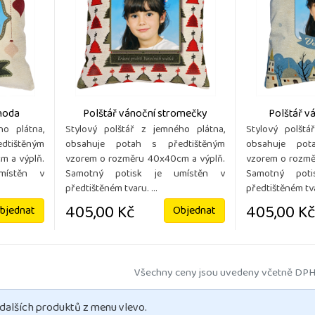
hoda
Polštář vánoční stromečky
Polštář v
ho plátna,
Stylový polštář z jemného plátna,
Stylový polštá
dtištěným
obsahuje potah s předtištěným
obsahuje pot
m a výplň.
vzorem o rozměru 40x40cm a výplň.
vzorem o rozmě
místěn v
Samotný potisk je umístěn v
Samotný pot
předtištěném tvaru. ...
předtištěném tvar
405,00 Kč
405,00 Kč
bjednat
Objednat
Všechny ceny jsou uvedeny včetně DPH
 dalších produktů z menu vlevo.