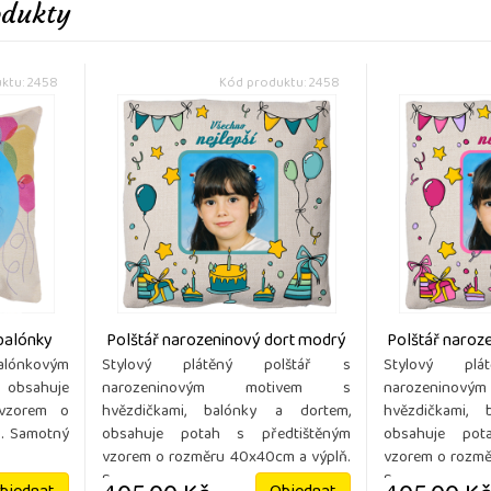
odukty
ktu: 2458
Kód produktu: 2458
balónky
Polštář narozeninový dort modrý
Polštář naroz
balónkovým
Stylový plátěný polštář s
Stylový pl
 obsahuje
narozeninovým motivem s
narozenin
 vzorem o
hvězdičkami, balónky a dortem,
hvězdičkami,
. Samotný
obsahuje potah s předtištěným
obsahuje pot
vzorem o rozměru 40x40cm a výplň.
vzorem o rozmě
S ...
S ...