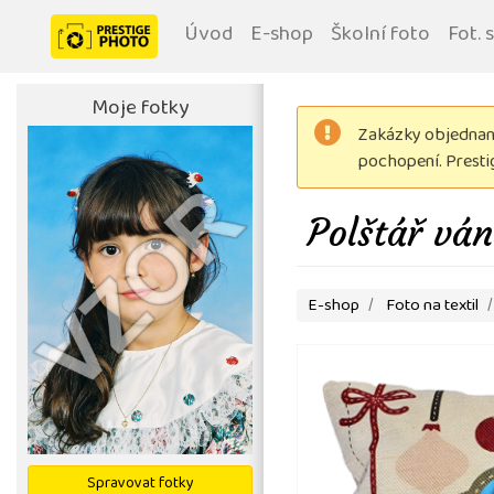
Úvod
E-shop
Školní foto
Fot. 
Moje fotky
Zakázky objednané
pochopení. Prest
Polštář vá
E-shop
Foto na textil
Spravovat fotky