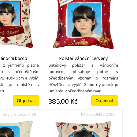
vánoční bordo
Polštář vánoční červený
ř z jemného plátna,
Saténový polštář s Vánočním
ah s předtištěným
motivem, obsahuje potah s
ru 40x40cm a výplň.
předtištěným vzorem o rozměru
isk je umístěn v
40x40cm a výplň. Samotný potisk je
u. ...
umístěn v předtištěném tvar ...
385,00 Kč
Objednat
Objednat
Kód produktu: 2458
Kód produktu: 2458