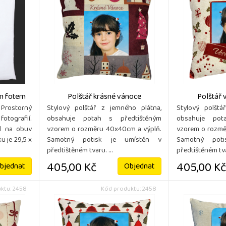
ím fotem
Polštář krásné vánoce
Polštář 
rostorný
Stylový polštář z jemného plátna,
Stylový polštá
fotografií.
obsahuje potah s předtištěným
obsahuje pot
al na obuv
vzorem o rozměru 40x40cm a výplň.
vzorem o rozmě
u je 29,5 x
Samotný potisk je umístěn v
Samotný pot
předtištěném tvaru. ...
předtištěném tvar
405,00 Kč
405,00 Kč
bjednat
Objednat
ktu: 2458
Kód produktu: 2458