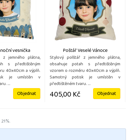
ánoční vesnička
Poštář Veselé Vánoce
ř z jemného plátna,
Stylový polštář z jemného plátna,
ah s předtištěným
obsahuje potah s předtištěným
ru 40x40cm a výplň.
vzorem o rozměru 40x40cm a výplň.
isk je umístěn v
Samotný potisk je umístěn v
u. ...
předtištěném tvaru. ...
405,00 Kč
Objednat
Objednat
 21%.