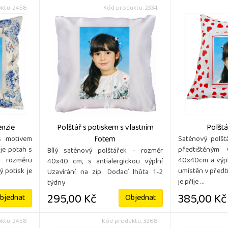
ktu: 2458
Kód produktu: 2334
enzie
Polštář s potiskem s vlastním
Polštá
fotem
 s motivem
Saténový polšt
je potah s
předtištěným
Bílý saténový polštářek - rozměr
o rozměru
40x40cm a výpl
40x40 cm, s antialergickou výplní
 potisk je
umístěn v předt
Uzavírání na zip. Dodací lhůta 1-2
je příje ...
týdny
295,00 Kč
385,00 Kč
bjednat
Objednat
ktu: 2458
Kód produktu: 3268