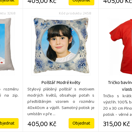
405,00 Kč
405,00 Kč
bjednat
Objednat
ktu: 3268
Kód produktu: 2458
Polštář Modré květy
Tričko bavln
vlas
o rozměru
Stylový plátěný polštář s motivem
ý na zip.
modrých květů, obsahuje potah s
Tričko s krát
předtištěným vzorem o rozměru
výstřih. 100% b
40x40cm a výplň. Samotný potisk je
20 x 30 cm Plno
umístěn v pře ...
potisk - věrné 
...
405,00 Kč
315,00 Kč
bjednat
Objednat