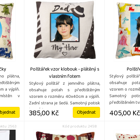
ičky
Polštářek vzor klobouk - plátěný s
Polštř
vlastním fotem
ho plátna,
Stylový polštá
dtištěným
obsahuje pot
Stylový polštář z jemného plátna,
m a výplň.
vzorem o rozmě
obsahuje potah s předtištěným
místěn v
Samotný pot
vzorem o rozměru 40x40cm a výplň.
předtištěném tvar
Zadní strana je šedá. Samotný potisk
je umíst ...
385,00 Kč
405,00 Kč
bjednat
Objednat
ktu: 2563
Kód produktu: 2458