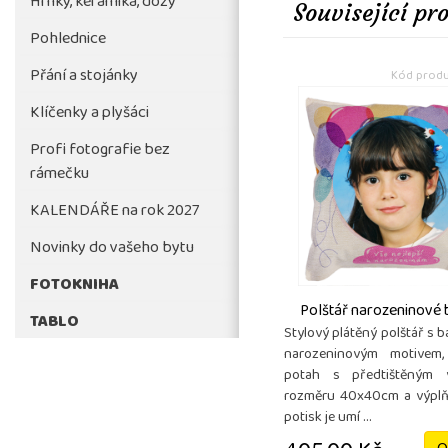
Hrnky, keramika, dózy
Související pr
Pohlednice
Přání a stojánky
Kód produ
Klíčenky a plyšáci
Profi fotografie bez
rámečku
KALENDÁŘE na rok 2027
Novinky do vašeho bytu
FOTOKNIHA
Polštář narozeninové 
TABLO
Stylový plátěný polštář s 
narozeninovým motivem,
potah s předtištěným
rozměru 40x40cm a výplň
potisk je umí ...