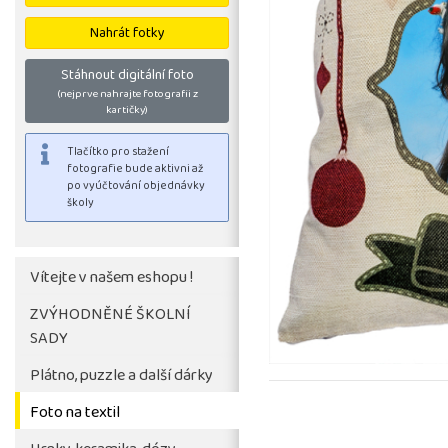
Nahrát fotky
Stáhnout digitální foto
(nejprve nahrajte fotografii z
kartičky)
Vítejte v našem eshopu !
ZVÝHODNĚNÉ ŠKOLNÍ
SADY
Tlačítko pro stažení
fotografie bude aktivni až
Plátno, puzzle a další dárky
po vyúčtování objednávky
Foto na textil
školy