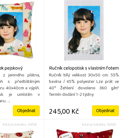
ek pejskový
Ručník celopotisk s vlastním fotem
ř z jemného plátna,
Ručník bílý velikost 30x50 cm. 55%
ah s předtištěným
bavlna / 45% polyester Lze prát ve
ru 40x40cm a výplň.
40° Žehlení dovoleno 360 g/m²
isk je umístěn v
Termín dodání 1-2 týdny
u. ...
245,00 Kč
Objednat
Objednat
Kód produktu: 2458
Kód produktu: 3268