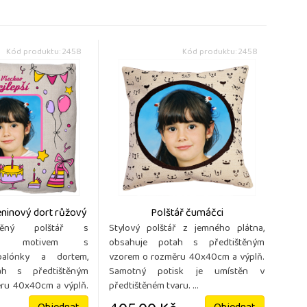
Kód produktu: 2458
Kód produktu: 2458
eninový dort růžový
Polštář čumáčci
átěný polštář s
Stylový polštář z jemného plátna,
ovým motivem s
obsahuje potah s předtištěným
 balónky a dortem,
vzorem o rozměru 40x40cm a výplň.
ah s předtištěným
Samotný potisk je umístěn v
ru 40x40cm a výplň.
předtištěném tvaru. ...