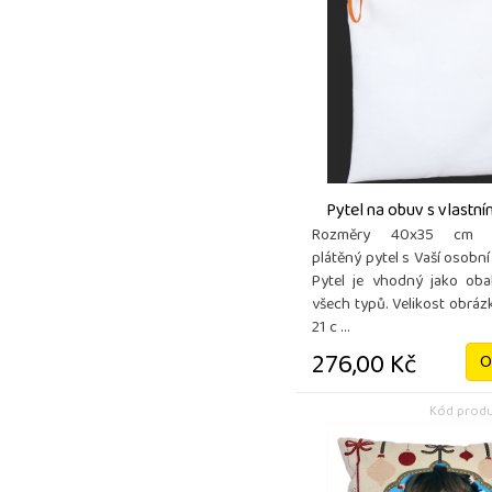
Pytel na obuv s vlastn
Rozměry 40x35 cm P
plátěný pytel s Vaší osobní 
Pytel je vhodný jako ob
všech typů. Velikost obrázk
21 c ...
276,00 Kč
O
Kód produ