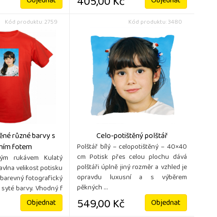
405,00 Kč
Objednat
Objednat
Kód produktu: 2759
Kód produktu: 3480
ěné různé barvy s
Celo-potištěný polštář
tním fotem
Polštář bílý – celopotištěný – 40×40
cm Potisk přes celou plochu dává
kým rukávem Kulatý
polštáři úplně jiný rozměr a vzhled je
avlna velikost potisku
opravdu luxusní a s výběrem
barevný fotografický
pěkných ...
a syté barvy. Vhodný f
549,00 Kč
Objednat
Objednat