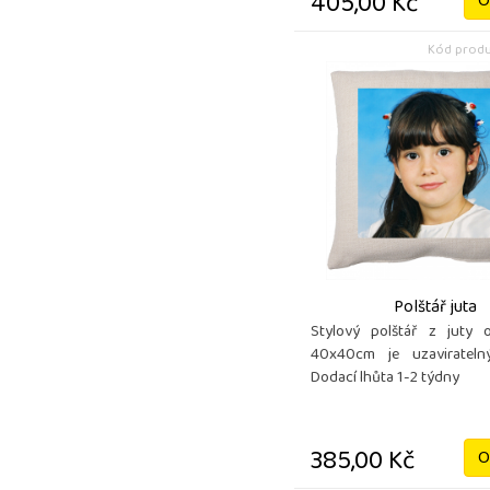
405,00 Kč
O
Kód produ
Polštář juta
Stylový polštář z juty 
40x40cm je uzavirateln
Dodací lhůta 1-2 týdny
385,00 Kč
O