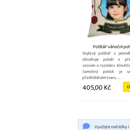
Polštář vánoční po
Stylový polštář z jemné
obsahuje potah s pře
vzorem o rozměru 40x40c
Samotný potisk je u
předtištěném tvaru. ...
405,00 Kč
O
Využijte nabídky i