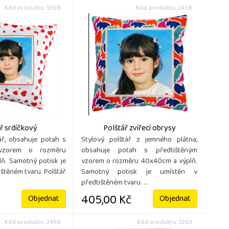
Kód produktu: 3268
Kód produktu: 2458
ř srdíčkový
Polštář zvířecí obrysy
ář, obsahuje potah s
Stylový polštář z jemného plátna,
 vzorem o rozměru
obsahuje potah s předtištěným
ň. Samotný potisk je
vzorem o rozměru 40x40cm a výplň.
ištěném tvaru. Polštář
Samotný potisk je umístěn v
předtištěném tvaru. ...
405,00 Kč
Objednat
Objednat
Kód produktu: 2458
Kód produktu: 3263