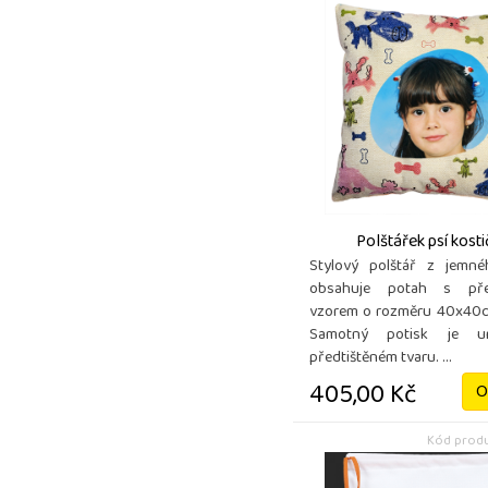
Polštářek psí kost
Stylový polštář z jemné
obsahuje potah s pře
vzorem o rozměru 40x40c
Samotný potisk je u
předtištěném tvaru. ...
405,00 Kč
O
Kód produ