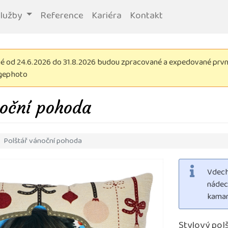
služby
Reference
Kariéra
Kontakt
 od 24.6.2026 do 31.8.2026 budou zpracované a expedované první 
igephoto
noční pohoda
Polštář vánoční pohoda
Vdech
nádec
kamar
Stylový pol