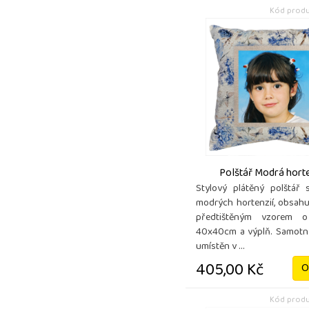
Kód produ
Polštář Modrá hort
Stylový plátěný polštář
modrých hortenzií, obsahu
předtištěným vzorem 
40x40cm a výplň. Samotný
umístěn v ...
405,00 Kč
O
Kód produ