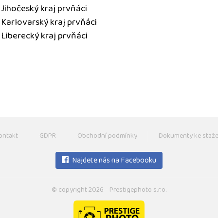
 Jihočeský kraj prvňáci
 Karlovarský kraj prvňáci
 Liberecký kraj prvňáci
ontakt
GDPR
Obchodní podmínky
Dokumenty ke staže
Najdete nás na Facebooku
© copyright 2026 - Prestigephoto s.r.o.