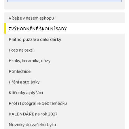
Vítejte v našem eshopu !
ZVÝHODNĚNÉ ŠKOLNÍ SADY
Plátno, puzzle a další dárky
Foto na textil
Hrnky, keramika, dózy
Pohlednice
Tlačítko pro stažení fotografie bude aktivni až po 
objednávky školy
Přání a stojánky
Klíčenky a plyšáci
Profi fotografie bez rámečku
KALENDÁŘE na rok 2027
Novinky do vašeho bytu