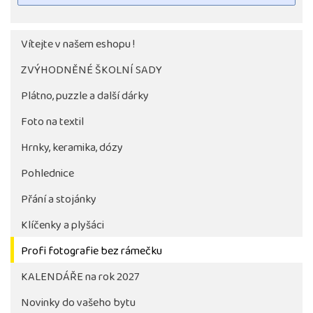
Vítejte v našem eshopu !
ZVÝHODNĚNÉ ŠKOLNÍ SADY
Plátno, puzzle a další dárky
Foto na textil
Hrnky, keramika, dózy
Pohlednice
Tlačítko pro stažení fotografie bude aktivni až po 
objednávky školy
Přání a stojánky
Klíčenky a plyšáci
Profi fotografie bez rámečku
KALENDÁŘE na rok 2027
Novinky do vašeho bytu