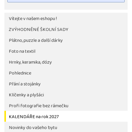
Vítejte v našem eshopu !
ZVÝHODNĚNÉ ŠKOLNÍ SADY
Plátno, puzzle a další dárky
Foto na textil
Hrnky, keramika, dózy
Pohlednice
Tlačítko pro stažení fotografie bude aktivni až po 
objednávky školy
Přání a stojánky
Klíčenky a plyšáci
Profi fotografie bez rámečku
KALENDÁŘE na rok 2027
Novinky do vašeho bytu