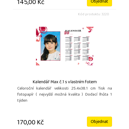
145,00 Kč
Objednat
Kód produktu: 3220
Kalendář Max č.1 s vlastním fotem
Celoroční kalendář velikosti 25.4x38.1 cm Tisk na
fotopapír ( nejvyšší možná kvalita ) Dodací lhůta 1
týden
170,00 Kč
Objednat