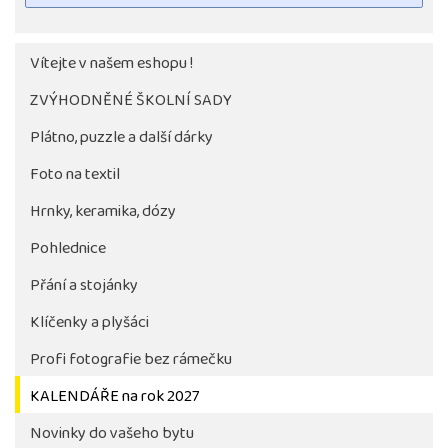
Vítejte v našem eshopu !
ZVÝHODNĚNÉ ŠKOLNÍ SADY
Plátno, puzzle a další dárky
Foto na textil
Hrnky, keramika, dózy
Pohlednice
Tlačítko pro stažení fotografie bude aktivni až po 
objednávky školy
Přání a stojánky
Klíčenky a plyšáci
Profi fotografie bez rámečku
KALENDÁŘE na rok 2027
Novinky do vašeho bytu