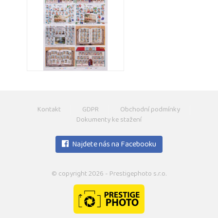
Kontakt
GDPR
Obchodní podmínky
Dokumenty ke stažení
Najdete nás na Facebooku
© copyright 2026 - Prestigephoto s.r.o.