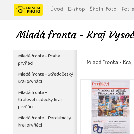
Úvod
E-shop
Školní foto
Fot. 
Mladá fronta - Kraj Vysoč
Mladá fronta - Praha
Mladá fronta - Kraj
prvňáci
Mladá fronta - Středočeský
kraj prvňáci
Mladá fronta -
Královéhradecký kraj
prvňáci
Mladá fronta - Pardubický
kraj prvňáci