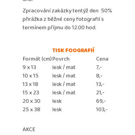
Zpracování zakázky tentýž den 50%
přirážka z běžné ceny fotografií s
termínem příjmu do 12.00 hod.
TISK FOOGRAFIÍ
Formát (cm)
Povrch
Cena
9 x 13
lesk / mat
7,-
10 x 15
lesk / mat
8,-
13 x 18
lesk / mat
13,-
15 x 23
lesk / mat
21,-
20 x 30
lesk
69,-
25 x 38
lesk
103,-
AKCE