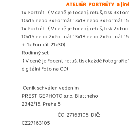
A
TELIÉR
PORTRÉTY
a jin
1x Portrét
( V ceně je focení, retuš, tisk 3x fo
10x15 nebo
3x formát 13x18 nebo
3x
formát 1
1x Portrét
( V ceně je focení, retuš,
tisk 2x fo
10x15 nebo 2
x formát 13x18
nebo
2x
formát 1
+
1x formát 21x30)
Rodinný set
( V ceně je focení, retuš, tisk každé fotografie
digitální foto na CD)
Ceník schválen vedením
PRESTIGEPHOTO s.r.o, Blattného
2342/15, Praha 5
IČO: 27163105, DIČ:
CZ27163105