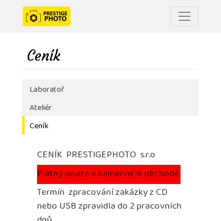
Ceník
Laboratoř
Ateliér
Ceník
CENÍK PRESTIGEPHOTO s.r.o
Platný pouze v kamenném obchodě.
Termín zpracování zakázky z CD
nebo USB zpravidla do 2 pracovních
dnů.