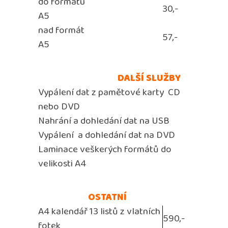
do formátu
30,-
A5
nad formát
57,-
A5
DALŠÍ SLUŽBY
Vypálení dat z pamětové karty
CD
nebo DVD
Nahrání a dohledání dat na USB
Vypálení
a dohledání dat na DVD
Laminace veškerých formátů do
velikosti A4
OSTATNÍ
A4 kalendář 13 listů z vlatních
590,-
fotek