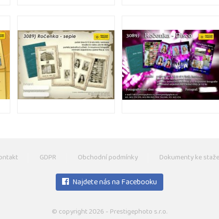
ontakt
GDPR
Obchodní podmínky
Dokumenty ke staže
Najdete nás na Facebooku
© copyright 2026 - Prestigephoto s.r.o.