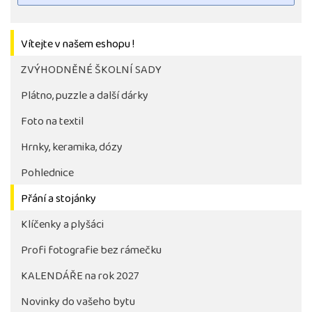
Vítejte v našem eshopu !
ZVÝHODNĚNÉ ŠKOLNÍ SADY
Plátno, puzzle a další dárky
Foto na textil
Hrnky, keramika, dózy
Pohlednice
Tlačítko pro stažení fotografie bude aktivni až po 
objednávky školy
Přání a stojánky
Klíčenky a plyšáci
Profi fotografie bez rámečku
KALENDÁŘE na rok 2027
Novinky do vašeho bytu